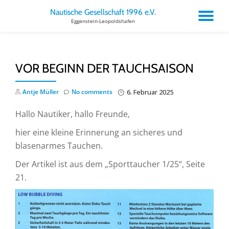
Nautische Gesellschaft 1996 e.V.
TO
Eggenstein-Leopoldshafen
Skip
to
NA
content
VOR BEGINN DER TAUCHSAISON
Antje Müller
No comments
6. Februar 2025
Hallo Nautiker, hallo Freunde,
hier eine kleine Erinnerung an sicheres und
blasenarmes Tauchen.
Der Artikel ist aus dem „Sporttaucher 1/25“, Seite
21.