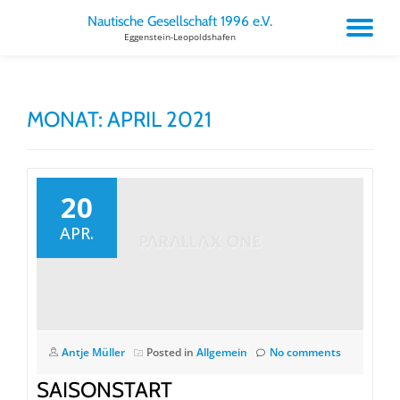
Nautische Gesellschaft 1996 e.V.
TO
Eggenstein-Leopoldshafen
Skip
to
NA
content
MONAT:
APRIL 2021
20
APR.
Antje Müller
Posted in
Allgemein
No comments
SAISONSTART