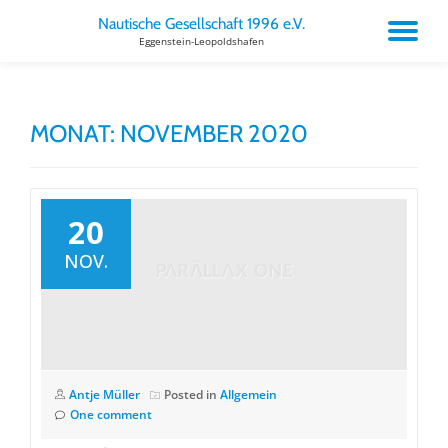
Nautische Gesellschaft 1996 e.V.
TO
Eggenstein-Leopoldshafen
Skip
to
NA
content
MONAT:
NOVEMBER 2020
20
NOV.
Antje Müller
Posted in
Allgemein
One comment