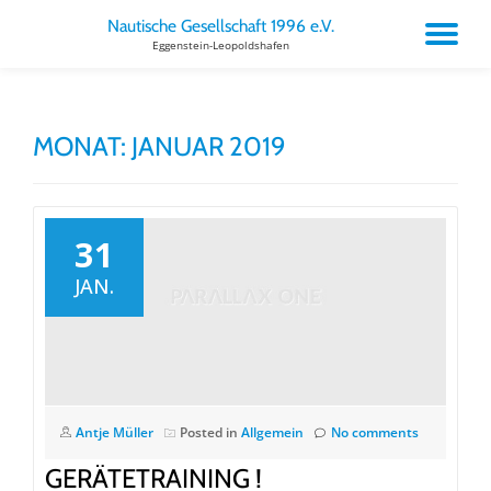
Nautische Gesellschaft 1996 e.V.
TO
Eggenstein-Leopoldshafen
Skip
to
NA
content
MONAT:
JANUAR 2019
31
JAN.
Antje Müller
Posted in
Allgemein
No comments
GERÄTETRAINING !