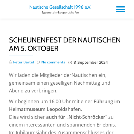
Nautische Gesellschaft 1996 e.V.
TO
Eggenstein-Leopoldshafen
Skip
to
NA
content
SCHEUNENFEST DER NAUTISCHEN
AM 5. OKTOBER
Peter Bartel
No comments
8. September 2024
Wir laden die Mitglieder derNautischen ein,
gemeinsam einen geselligen Nachmittag und
Abend zu verbringen.
Wir beginnen um 16:00 Uhr mit einer
Führung im
Heimatmuseum Leopoldshafen
.
Dies wird sicher
auch für „Nicht-Schröcker“
zu
einem interessanten und spannenden Erlebnis.
Im Jubiläumsjahr des Zusammenschlusses der