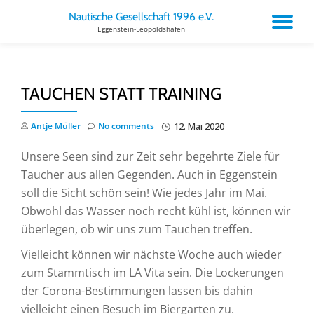
Nautische Gesellschaft 1996 e.V.
TO
Eggenstein-Leopoldshafen
Skip
to
NA
content
TAUCHEN STATT TRAINING
Antje Müller
No comments
12. Mai 2020
Unsere Seen sind zur Zeit sehr begehrte Ziele für
Taucher aus allen Gegenden. Auch in Eggenstein
soll die Sicht schön sein! Wie jedes Jahr im Mai.
Obwohl das Wasser noch recht kühl ist, können wir
überlegen, ob wir uns zum Tauchen treffen.
Vielleicht können wir nächste Woche auch wieder
zum Stammtisch im LA Vita sein. Die Lockerungen
der Corona-Bestimmungen lassen bis dahin
vielleicht einen Besuch im Biergarten zu.