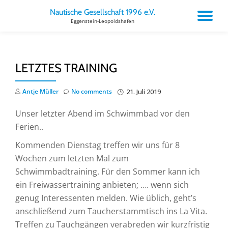
Nautische Gesellschaft 1996 e.V.
TO
Eggenstein-Leopoldshafen
Skip
to
NA
content
LETZTES TRAINING
Antje Müller
No comments
21. Juli 2019
Unser letzter Abend im Schwimmbad vor den
Ferien..
Kommenden Dienstag treffen wir uns für 8
Wochen zum letzten Mal zum
Schwimmbadtraining. Für den Sommer kann ich
ein Freiwassertraining anbieten; …. wenn sich
genug Interessenten melden. Wie üblich, geht’s
anschließend zum Taucherstammtisch ins La Vita.
Treffen zu Tauchgängen verabreden wir kurzfristig