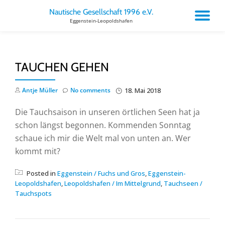
Nautische Gesellschaft 1996 e.V.
TO
Eggenstein-Leopoldshafen
Skip
to
NA
content
TAUCHEN GEHEN
Antje Müller
No comments
18. Mai 2018
Die Tauchsaison in unseren örtlichen Seen hat ja
schon längst begonnen. Kommenden Sonntag
schaue ich mir die Welt mal von unten an. Wer
kommt mit?
Posted in
Eggenstein / Fuchs und Gros
,
Eggenstein-
Leopoldshafen
,
Leopoldshafen / Im Mittelgrund
,
Tauchseen /
Tauchspots