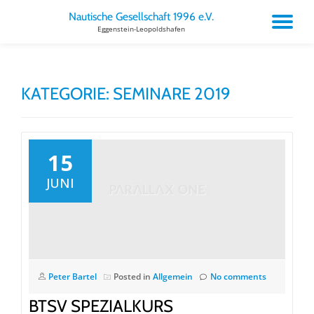
Nautische Gesellschaft 1996 e.V.
TO
Eggenstein-Leopoldshafen
Skip
to
NA
content
KATEGORIE:
SEMINARE 2019
15
JUNI
Peter Bartel
Posted in
Allgemein
No comments
BTSV SPEZIALKURS