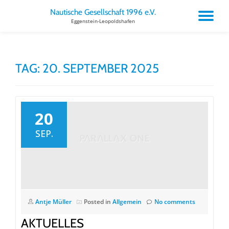
Nautische Gesellschaft 1996 e.V.
TO
Eggenstein-Leopoldshafen
Skip
to
NA
content
TAG:
20. SEPTEMBER 2025
20
SEP.
Antje Müller
Posted in
Allgemein
No comments
AKTUELLES