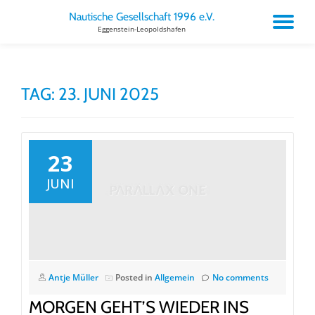
Nautische Gesellschaft 1996 e.V.
TO
Eggenstein-Leopoldshafen
Skip
to
NA
content
TAG:
23. JUNI 2025
23
JUNI
Antje Müller
Posted in
Allgemein
No comments
MORGEN GEHT’S WIEDER INS